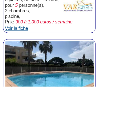
pour
5
personne(s),
2 chambres,
piscine,
Prix:
900 à 1.000 euros / semaine
Voir la fiche
Appartement T2 à La Seyne
2 pièces, de 50 m² environ,
pour
3
personne(s),
1 chambres,