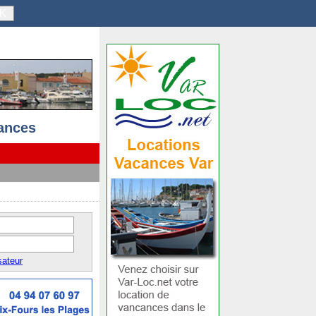
K
ances
sateur