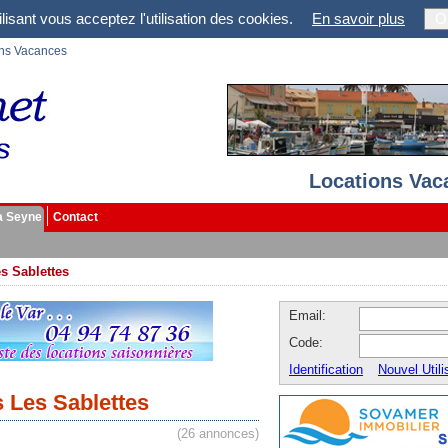
lisant vous acceptez l'utilisation des cookies.
En savoir plus
O
ons Vacances
Locations Vac
a Seyne
Contact
s Sablettes
Email:
Code:
Identification
Nouvel Utili
 Les Sablettes
(26 annonces)