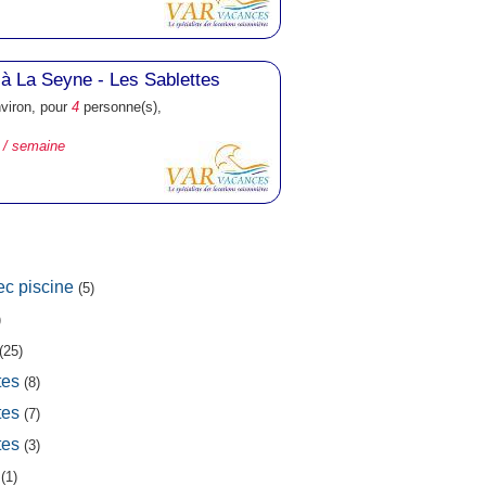
à La Seyne - Les Sablettes
nviron, pour
4
personne(s),
 / semaine
ec piscine
(5)
)
(25)
tes
(8)
tes
(7)
tes
(3)
(1)