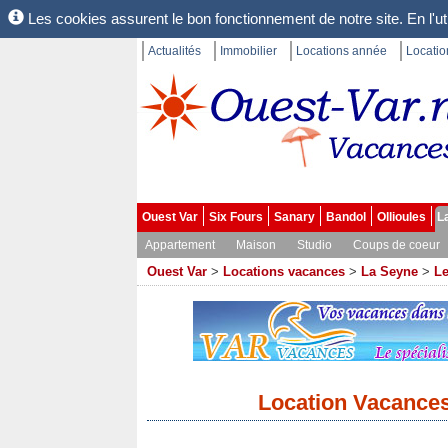
Les cookies assurent le bon fonctionnement de notre site. En l'uti
Actualités
Immobilier
Locations année
Locati
Ouest Var
Six Fours
Sanary
Bandol
Ollioules
L
Appartement
Maison
Studio
Coups de coeur
Ouest Var
>
Locations vacances
>
La Seyne
>
Le
Location Vacances