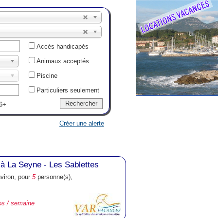
Accès handicapés
Animaux acceptés
Piscine
Particuliers seulement
6+
Créer une alerte
à La Seyne - Les Sablettes
nviron, pour
5
personne(s),
os / semaine