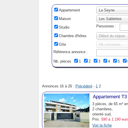
Appartement
La Seyne
Maison
Les Sablettes
Personnes :
Studio
Chambre d'hôtes
Début du séjour..
Gîte
Nb semaines..
Référence annonce :
Nb. pièces
1
2
3
4
5
Annonces 16 à 26 :
Précédent
-
1
2
Appartement T3 
3 pièces, de 65 m² e
2 chambres,
orienté sud,
Prix:
590 à 1.190 eur
Voir la fiche