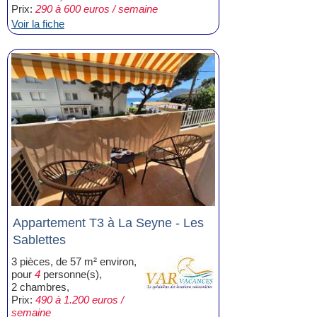
Prix:
290 à 600 euros / semaine
Voir la fiche
Appartement T3 à La Seyne - Les
Sablettes
3 pièces, de 57 m² environ,
pour
4
personne(s),
2 chambres,
Prix:
490 à 1.200 euros /
semaine