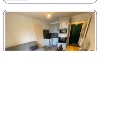
Appartement T2 à La Seyne - Les
Sablettes
2 pièces, de 25 m² environ,
pour
4
personne(s),
1 chambres,
Prix:
290 à 660 euros /
semaine
Voir la fiche