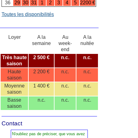
36
29
30
31
1
2
3
4
5
2200 €
Toutes les disponibilités
Loyer
A la
Au
A la
semaine
week-
nuitée
end
Très haute
2 500 €
n.c.
n.c.
saison
Haute
2 200 €
n.c.
n.c.
saison
Moyenne
1 400 €
n.c.
n.c.
saison
Basse
n.c.
n.c.
n.c.
saison
Contact
N'oubliez pas de préciser, que vous avez