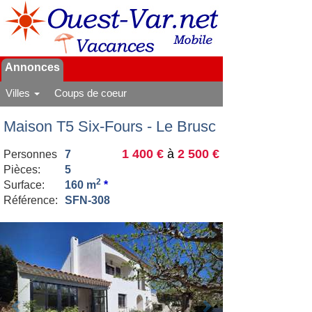
Annonces
Villes
Coups de coeur
Maison T5 Six-Fours - Le Brusc
1 400 €
à
2 500 €
Personnes
7
Pièces:
5
2
Surface:
160 m
*
Référence:
SFN-308