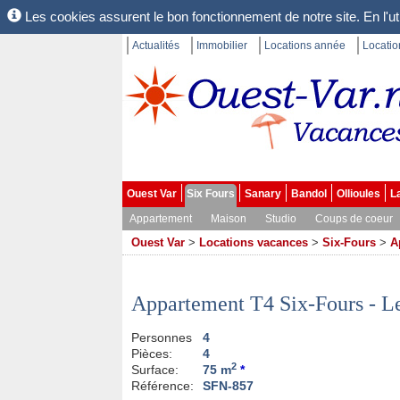
Les cookies assurent le bon fonctionnement de notre site. En l'uti
Actualités
Immobilier
Locations année
Locati
Ouest Var
Six Fours
Sanary
Bandol
Ollioules
L
Appartement
Maison
Studio
Coups de coeur
Ouest Var
>
Locations vacances
>
Six-Fours
>
A
Appartement T4 Six-Fours - L
Personnes
4
Pièces:
4
2
Surface:
75 m
*
Référence:
SFN-857