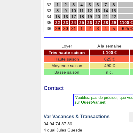
32
1
2
3
4
5
6
7
8
33
8
9
10
11
12
13
14
15
34
15
16
17
18
19
20
21
22
35
22
23
24
25
26
27
28
29
1100 €
36
29
30
31
1
2
3
4
5
625 €
Loyer
A la semaine
Très haute saison
1 100 €
Haute saison
625 €
Moyenne saison
490 €
Basse saison
n.c.
Contact
N'oubliez pas de préciser, que vo
sur
Ouest-Var.net
Var Vacances & Transactions
04 94 74 87 36
4 quai Jules Guesde