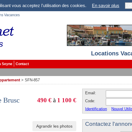
lisant vous acceptez l'utilisation des cookies.
En savoir plus
O
ons Vacances
Locations Vac
a Seyne
Contact
ppartement
>
SFN-857
Email:
e Brusc
490 €
à
1 100 €
Code:
Identification
Nouvel Utili
Contactez l'annon
Agrandir les photos