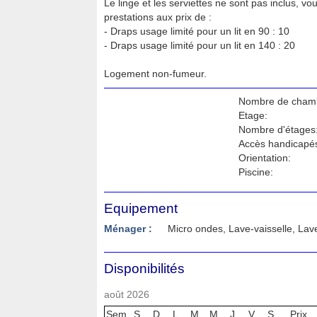
Le linge et les serviettes ne sont pas inclus, vo
prestations aux prix de :
- Draps usage limité pour un lit en 90 : 10 
- Draps usage limité pour un lit en 140 : 20 
Logement non-fumeur.
Nombre de cham
Etage:
Nombre d'étages
Accès handicapé
Orientation:
Piscine:
Equipement
Ménager :
Micro ondes, Lave-vaisselle, Lave
Disponibilités
août 2026
Sem
S
D
L
M
M
J
V
S
Prix