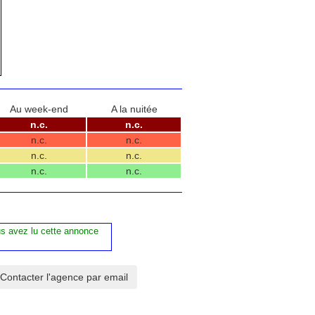
Au week-end
A la nuitée
n.c.
n.c.
n.c.
n.c.
n.c.
n.c.
n.c.
n.c.
us avez lu cette annonce