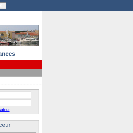
K
ances
sateur
ceur