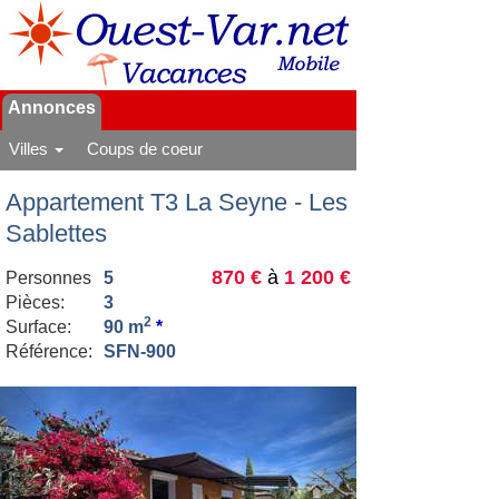
Annonces
Villes
Coups de coeur
Appartement T3 La Seyne - Les
Sablettes
870 €
à
1 200 €
Personnes
5
Pièces:
3
2
Surface:
90 m
*
Référence:
SFN-900