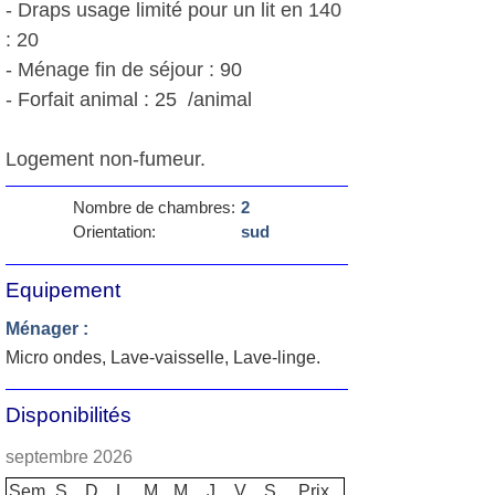
- Draps usage limité pour un lit en 140
: 20 
- Ménage fin de séjour : 90 
- Forfait animal : 25  /animal
Logement non-fumeur.
Nombre de chambres:
2
Orientation:
sud
Equipement
Ménager :
Micro ondes, Lave-vaisselle, Lave-linge.
Disponibilités
septembre 2026
Sem
S
D
L
M
M
J
V
S
Prix