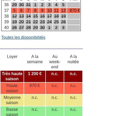
36
29
30
31
1
2
3
4
5
37
5
6
7
8
9
10
11
12
870 €
38
12
13
14
15
16
17
18
19
39
19
20
21
22
23
24
25
26
40
26
27
28
29
30
1
2
3
Toutes les disponibilités
Loyer
A la
Au
A la
semaine
week-
nuitée
end
Très haute
1 200 €
n.c.
n.c.
saison
Haute
870 €
n.c.
n.c.
saison
Moyenne
n.c.
n.c.
n.c.
saison
Basse
n.c.
n.c.
n.c.
saison