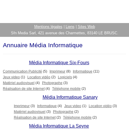
Mentions légales
|
Liens
|
Sites Web
Sfn Media Sarl, 421 avenue des Charmettes, 83140 LE BRUSC.
Annuaire Média Informatique
Média Informatique Six-Fours
Communication Publicité
(5)
Imprimeur
(8)
Informatique
(11)
Jeux video
(1)
Location vidéo
(2)
Logiciels
(4)
Matériel audiovisuel
(4)
Photographe
(3)
Réalisation de site Internet
(4)
Téléphone mobile
(2)
Média Informatique Sanary
Imprimeur
(3)
Informatique
(4)
Jeux video
(1)
Location vidéo
(3)
Matériel audiovisuel
(3)
Photographe
(2)
Réalisation de site Internet
(2)
Téléphone mobile
(2)
Média Informatique La Seyne