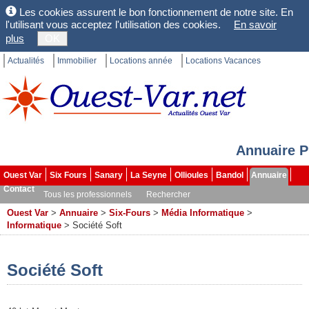
Les cookies assurent le bon fonctionnement de notre site. En
l'utilisant vous acceptez l'utilisation des cookies.
En savoir
plus
OK
Actualités
Immobilier
Locations année
Locations Vacances
Annuaire P
Ouest Var
Six Fours
Sanary
La Seyne
Ollioules
Bandol
Annuaire
Contact
Tous les professionnels
Rechercher
Ouest Var
>
Annuaire
>
Six-Fours
>
Média Informatique
>
Informatique
>
Société Soft
Société Soft