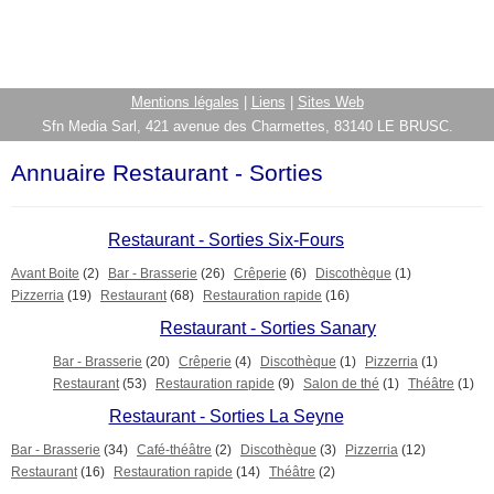
Mentions légales
|
Liens
|
Sites Web
Sfn Media Sarl, 421 avenue des Charmettes, 83140 LE BRUSC.
Annuaire Restaurant - Sorties
Restaurant - Sorties Six-Fours
Avant Boite
(2)
Bar - Brasserie
(26)
Crêperie
(6)
Discothèque
(1)
Pizzerria
(19)
Restaurant
(68)
Restauration rapide
(16)
Restaurant - Sorties Sanary
Bar - Brasserie
(20)
Crêperie
(4)
Discothèque
(1)
Pizzerria
(1)
Restaurant
(53)
Restauration rapide
(9)
Salon de thé
(1)
Théâtre
(1)
Restaurant - Sorties La Seyne
Bar - Brasserie
(34)
Café-théâtre
(2)
Discothèque
(3)
Pizzerria
(12)
Restaurant
(16)
Restauration rapide
(14)
Théâtre
(2)