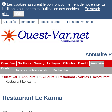
Les cookies assurent le bon fonctionnement de notre site. En
l'utilisant vous acceptez l'utilisation des cookies.
En savoir
plus
OK
Actualités
Immobilier
Locations année
Locations Vacances
Annuaire P
Ouest Var
Six Fours
Sanary
La Seyne
Ollioules
Bandol
Annuaire
Contact
Tous les professionnels
Rechercher
Ouest Var
>
Annuaire
>
Six-Fours
>
Restaurant - Sorties
>
Restaurant
>
Restaurant Le Karma
Restaurant Le Karma