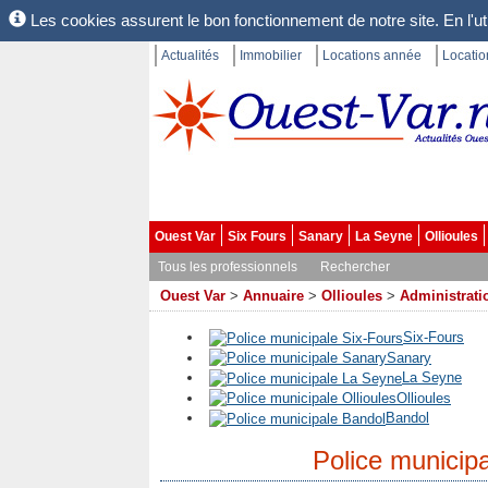
Les cookies assurent le bon fonctionnement de notre site. En l'uti
Actualités
Immobilier
Locations année
Locati
Ouest Var
Six Fours
Sanary
La Seyne
Ollioules
Tous les professionnels
Rechercher
Ouest Var
>
Annuaire
>
Ollioules
>
Administrati
Six-Fours
Sanary
La Seyne
Ollioules
Bandol
Police municipa