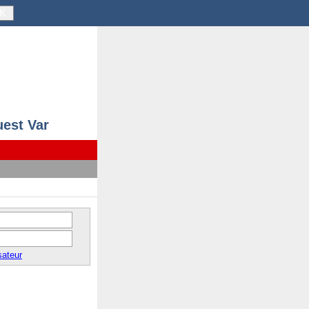
K
uest Var
sateur