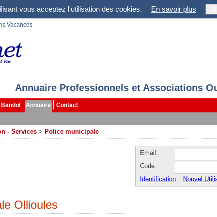
lisant vous acceptez l'utilisation des cookies.
En savoir plus
O
ons Vacances
Annuaire Professionnels et Associations O
Bandol
Annuaire
Contact
on - Services
>
Police municipale
Email:
Code:
Identification
Nouvel Utili
le Ollioules