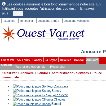
Les cookies assurent le bon fonctionnement de notre site. En
l'utilisant vous acceptez l'utilisation des cookies.
En savoir
plus
OK
Actualités
Immobilier
Locations année
Locations Vacances
Annuaire P
Ouest Var
Six Fours
Sanary
La Seyne
Ollioules
Bandol
Annuaire
Contact
Tous les professionnels
Rechercher
Ouest Var
>
Annuaire
>
Bandol
>
Administration - Services
>
Police
municipale
Six-Fours
Sanary
La Seyne
Ollioules
Bandol