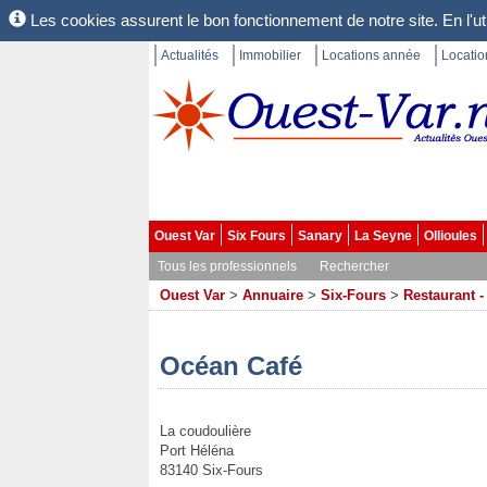
Les cookies assurent le bon fonctionnement de notre site. En l'uti
Actualités
Immobilier
Locations année
Locati
Ouest Var
Six Fours
Sanary
La Seyne
Ollioules
Tous les professionnels
Rechercher
Ouest Var
>
Annuaire
>
Six-Fours
>
Restaurant -
Océan Café
La coudoulière
Port Héléna
83140 Six-Fours