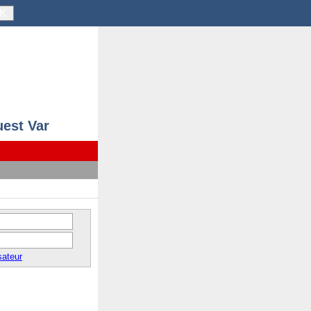
K
uest Var
sateur