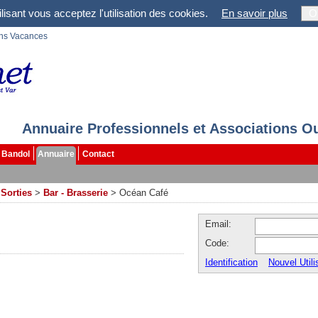
lisant vous acceptez l'utilisation des cookies.
En savoir plus
O
ons Vacances
Annuaire Professionnels et Associations O
Bandol
Annuaire
Contact
 Sorties
>
Bar - Brasserie
>
Océan Café
Email:
Code:
Identification
Nouvel Utili