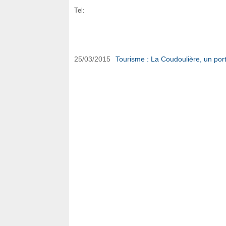
Tel:
Océan Café sur Ouest-Var.net
25/03/2015
Tourisme : La Coudoulière, un port