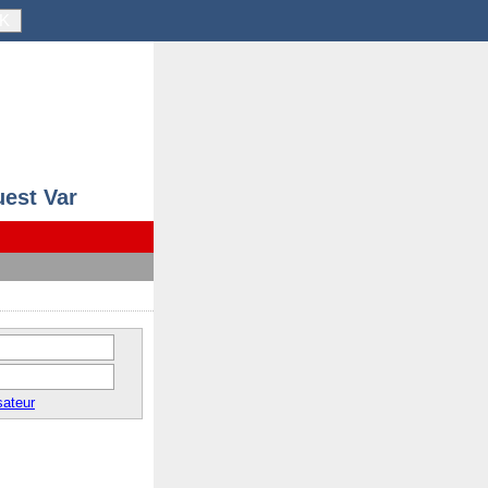
K
uest Var
sateur