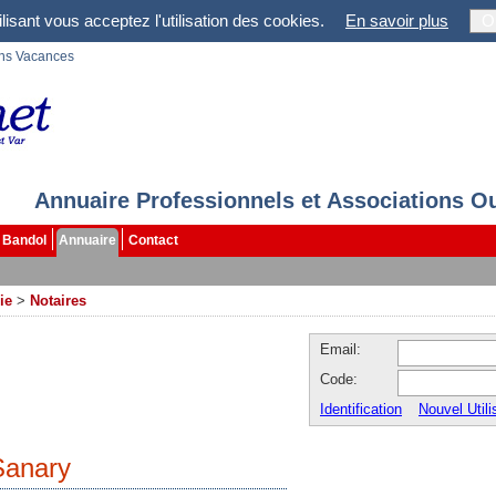
lisant vous acceptez l'utilisation des cookies.
En savoir plus
O
ons Vacances
Annuaire Professionnels et Associations O
Bandol
Annuaire
Contact
ie
>
Notaires
Email:
Code:
Identification
Nouvel Utili
Sanary