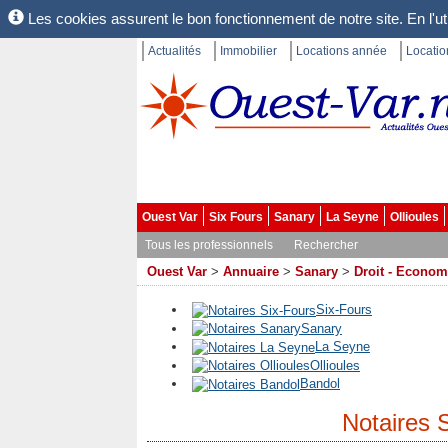
Les cookies assurent le bon fonctionnement de notre site. En l'uti
Actualités
Immobilier
Locations année
Locati
Ouest Var
Six Fours
Sanary
La Seyne
Ollioules
Tous les professionnels
Rechercher
Ouest Var
>
Annuaire
>
Sanary
>
Droit - Econom
Six-Fours
Sanary
La Seyne
Ollioules
Bandol
Notaires 