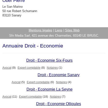
Ober Pierre
Le San Marino
50 rue Robert Schumann
83110 Sanary
Mentions légales
|
Liens
|
Sites Web
Sfn Media Sarl, 421 avenue des Charmettes, 83140 LE BRUSC.
Annuaire Droit - Economie
Droit - Economie Six-Fours
Avocat
(9)
Expert comptable
(8)
Notaires
(1)
Droit - Economie Sanary
Avocat
(5)
Expert comptable
(6)
Notaires
(4)
Droit - Economie La Seyne
Avocat
(11)
Expert comptable
(18)
Notaires
(7)
Droit - Economie Ollioules