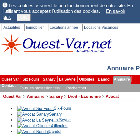
Les cookies assurent le bon fonctionnement de notre site. En
l'utilisant vous acceptez l'utilisation des cookies.
En savoir
plus
OK
Actualités
Immobilier
Locations année
Locations Vacances
Annuaire P
Ouest Var
Six Fours
Sanary
La Seyne
Ollioules
Bandol
Annuaire
Contact
Tous les professionnels
Rechercher
Ouest Var
>
Annuaire
>
Sanary
>
Droit - Economie
>
Avocat
Six-Fours
Sanary
La Seyne
Ollioules
Bandol