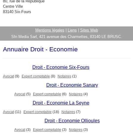
80, rue de la République
Centre Ville
83140 Six-Fours
Mentions légales
|
Liens
|
Sites Web
Sfn Media Sarl, 421 avenue des Charmettes, 83140 LE BRUSC.
Annuaire Droit - Economie
Droit - Economie Six-Fours
Avocat
(9)
Expert comptable
(8)
Notaires
(1)
Droit - Economie Sanary
Avocat
(5)
Expert comptable
(6)
Notaires
(4)
Droit - Economie La Seyne
Avocat
(11)
Expert comptable
(18)
Notaires
(7)
Droit - Economie Ollioules
Avocat
(3)
Expert comptable
(3)
Notaires
(3)