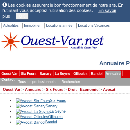
Les cookies assurent le bon fonctionnement de notre site. En
l'utilisant vous acceptez l'utilisation des cookies.
En savoir
plus
OK
Actualités
Immobilier
Locations année
Locations Vacances
Annuaire P
Ouest Var
Six Fours
Sanary
La Seyne
Ollioules
Bandol
Annuaire
Contact
Tous les professionnels
Rechercher
Ouest Var
>
Annuaire
>
Six-Fours
>
Droit - Economie
>
Avocat
Six-Fours
Sanary
La Seyne
Ollioules
Bandol