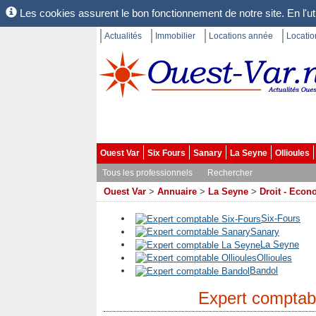
Les cookies assurent le bon fonctionnement de notre site. En l'uti
Actualités
Immobilier
Locations année
Locati
Ouest Var
Six Fours
Sanary
La Seyne
Ollioules
Tous les professionnels
Rechercher
Ouest Var
>
Annuaire
>
La Seyne
>
Droit - Econ
Six-Fours
Sanary
La Seyne
Ollioules
Bandol
Expert comptab