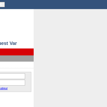
K
uest Var
sateur