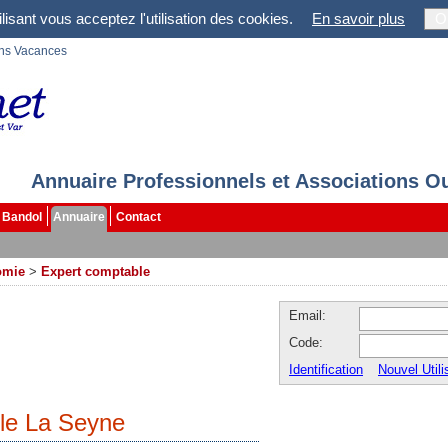
lisant vous acceptez l'utilisation des cookies.
En savoir plus
O
ons Vacances
Annuaire Professionnels et Associations O
Bandol
Annuaire
Contact
omie
>
Expert comptable
Email:
Code:
Identification
Nouvel Utili
le La Seyne