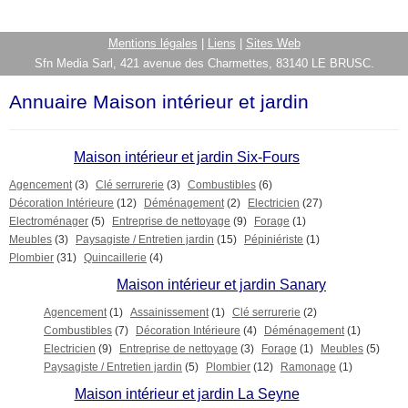
Mentions légales
|
Liens
|
Sites Web
Sfn Media Sarl, 421 avenue des Charmettes, 83140 LE BRUSC.
Annuaire Maison intérieur et jardin
Maison intérieur et jardin Six-Fours
Agencement
(3)
Clé serrurerie
(3)
Combustibles
(6)
Décoration Intérieure
(12)
Déménagement
(2)
Electricien
(27)
Electroménager
(5)
Entreprise de nettoyage
(9)
Forage
(1)
Meubles
(3)
Paysagiste / Entretien jardin
(15)
Pépiniériste
(1)
Plombier
(31)
Quincaillerie
(4)
Maison intérieur et jardin Sanary
Agencement
(1)
Assainissement
(1)
Clé serrurerie
(2)
Combustibles
(7)
Décoration Intérieure
(4)
Déménagement
(1)
Electricien
(9)
Entreprise de nettoyage
(3)
Forage
(1)
Meubles
(5)
Paysagiste / Entretien jardin
(5)
Plombier
(12)
Ramonage
(1)
Maison intérieur et jardin La Seyne