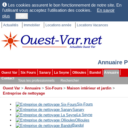
Les cookies assurent le bon fonctionnement de notre site. En
l'utilisant vous acceptez l'utilisation des cookies.
En savoir
plus
OK
Actualités
Immobilier
Locations année
Locations Vacances
Annuaire P
Ouest Var
Six Fours
Sanary
La Seyne
Ollioules
Bandol
Annuaire
Contact
Tous les professionnels
Rechercher
Ouest Var
>
Annuaire
>
Six-Fours
>
Maison intérieur et jardin
>
Entreprise de nettoyage
Six-Fours
Sanary
La Seyne
Ollioules
Bandol