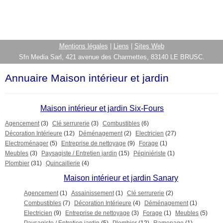
Mentions légales
|
Liens
|
Sites Web
Sfn Media Sarl, 421 avenue des Charmettes, 83140 LE BRUSC.
Annuaire Maison intérieur et jardin
Maison intérieur et jardin Six-Fours
Agencement
(3)
Clé serrurerie
(3)
Combustibles
(6)
Décoration Intérieure
(12)
Déménagement
(2)
Electricien
(27)
Electroménager
(5)
Entreprise de nettoyage
(9)
Forage
(1)
Meubles
(3)
Paysagiste / Entretien jardin
(15)
Pépiniériste
(1)
Plombier
(31)
Quincaillerie
(4)
Maison intérieur et jardin Sanary
Agencement
(1)
Assainissement
(1)
Clé serrurerie
(2)
Combustibles
(7)
Décoration Intérieure
(4)
Déménagement
(1)
Electricien
(9)
Entreprise de nettoyage
(3)
Forage
(1)
Meubles
(5)