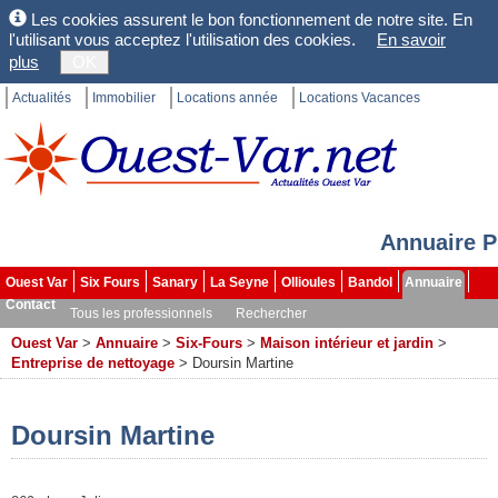
Les cookies assurent le bon fonctionnement de notre site. En
l'utilisant vous acceptez l'utilisation des cookies.
En savoir
plus
OK
Actualités
Immobilier
Locations année
Locations Vacances
Annuaire P
Ouest Var
Six Fours
Sanary
La Seyne
Ollioules
Bandol
Annuaire
Contact
Tous les professionnels
Rechercher
Ouest Var
>
Annuaire
>
Six-Fours
>
Maison intérieur et jardin
>
Entreprise de nettoyage
>
Doursin Martine
Doursin Martine