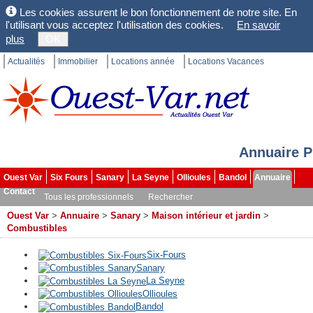
Les cookies assurent le bon fonctionnement de notre site. En
l'utilisant vous acceptez l'utilisation des cookies.
En savoir
plus
OK
Actualités
Immobilier
Locations année
Locations Vacances
Annuaire P
Ouest Var
Six Fours
Sanary
La Seyne
Ollioules
Bandol
Annuaire
Contact
Tous les professionnels
Rechercher
Ouest Var
>
Annuaire
>
Sanary
>
Maison intérieur et jardin
>
Combustibles
Six-Fours
Sanary
La Seyne
Ollioules
Bandol