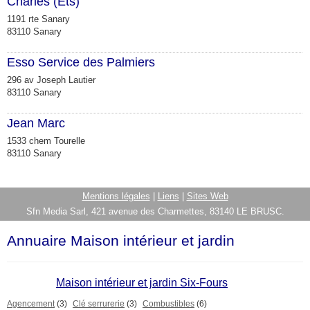
Charles (Ets)
1191 rte Sanary
83110 Sanary
Esso Service des Palmiers
296 av Joseph Lautier
83110 Sanary
Jean Marc
1533 chem Tourelle
83110 Sanary
Mentions légales
|
Liens
|
Sites Web
Sfn Media Sarl, 421 avenue des Charmettes, 83140 LE BRUSC.
Annuaire Maison intérieur et jardin
Maison intérieur et jardin Six-Fours
Agencement
(3)
Clé serrurerie
(3)
Combustibles
(6)