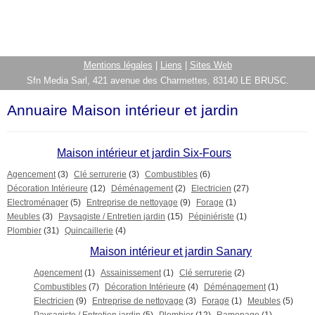
Mentions légales
|
Liens
|
Sites Web
Sfn Media Sarl, 421 avenue des Charmettes, 83140 LE BRUSC.
Annuaire Maison intérieur et jardin
Maison intérieur et jardin Six-Fours
Agencement
(3)
Clé serrurerie
(3)
Combustibles
(6)
Décoration Intérieure
(12)
Déménagement
(2)
Electricien
(27)
Electroménager
(5)
Entreprise de nettoyage
(9)
Forage
(1)
Meubles
(3)
Paysagiste / Entretien jardin
(15)
Pépiniériste
(1)
Plombier
(31)
Quincaillerie
(4)
Maison intérieur et jardin Sanary
Agencement
(1)
Assainissement
(1)
Clé serrurerie
(2)
Combustibles
(7)
Décoration Intérieure
(4)
Déménagement
(1)
Electricien
(9)
Entreprise de nettoyage
(3)
Forage
(1)
Meubles
(5)