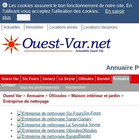
Les cookies assurent le bon fonctionnement de notre site. En
l'utilisant vous acceptez l'utilisation des cookies.
En savoir
plus
OK
Actualités
Immobilier
Locations année
Locations Vacances
Annuaire P
Ouest Var
Six Fours
Sanary
La Seyne
Ollioules
Bandol
Annuaire
Contact
Tous les professionnels
Rechercher
Ouest Var
>
Annuaire
>
Ollioules
>
Maison intérieur et jardin
>
Entreprise de nettoyage
Six-Fours
Sanary
La Seyne
Ollioules
Bandol