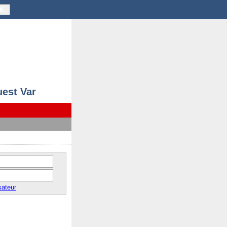
K
uest Var
sateur