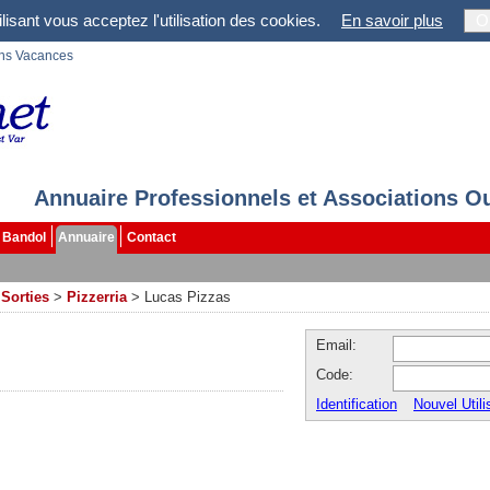
lisant vous acceptez l'utilisation des cookies.
En savoir plus
O
ons Vacances
Annuaire Professionnels et Associations O
Bandol
Annuaire
Contact
 Sorties
>
Pizzerria
>
Lucas Pizzas
Email:
Code:
Identification
Nouvel Utili