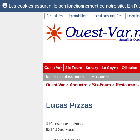
Les cookies assurent le bon fonctionnement de notre site. En l'uti
Actualités
Immobilier
Locations année
Locati
Ouest Var
Six Fours
Sanary
La Seyne
Ollioules
Tous les professionnels
Rechercher
Ouest Var
>
Annuaire
>
Six-Fours
>
Restaurant -
Lucas Pizzas
319, avenue Laënnec
83140 Six-Fours