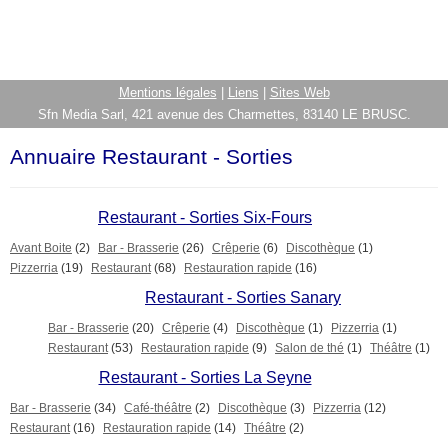
Mentions légales
|
Liens
|
Sites Web
Sfn Media Sarl, 421 avenue des Charmettes, 83140 LE BRUSC.
Annuaire Restaurant - Sorties
Restaurant - Sorties Six-Fours
Avant Boite
(2)
Bar - Brasserie
(26)
Crêperie
(6)
Discothèque
(1)
Pizzerria
(19)
Restaurant
(68)
Restauration rapide
(16)
Restaurant - Sorties Sanary
Bar - Brasserie
(20)
Crêperie
(4)
Discothèque
(1)
Pizzerria
(1)
Restaurant
(53)
Restauration rapide
(9)
Salon de thé
(1)
Théâtre
(1)
Restaurant - Sorties La Seyne
Bar - Brasserie
(34)
Café-théâtre
(2)
Discothèque
(3)
Pizzerria
(12)
Restaurant
(16)
Restauration rapide
(14)
Théâtre
(2)