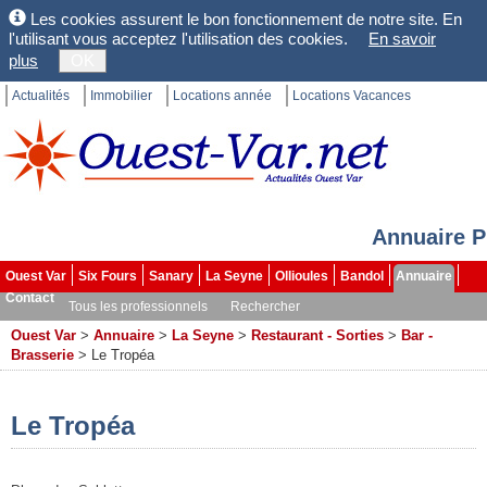
Les cookies assurent le bon fonctionnement de notre site. En
l'utilisant vous acceptez l'utilisation des cookies.
En savoir
plus
OK
Actualités
Immobilier
Locations année
Locations Vacances
Annuaire P
Ouest Var
Six Fours
Sanary
La Seyne
Ollioules
Bandol
Annuaire
Contact
Tous les professionnels
Rechercher
Ouest Var
>
Annuaire
>
La Seyne
>
Restaurant - Sorties
>
Bar -
Brasserie
>
Le Tropéa
Le Tropéa