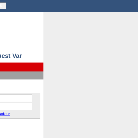
K
uest Var
sateur