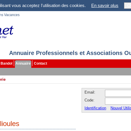
lisant vous acceptez l'utilisation des cookies.
En savoir plus
O
ons Vacances
Annuaire Professionnels et Associations O
Bandol
Annuaire
Contact
rie
Email:
Code:
Identification
Nouvel Utili
lioules