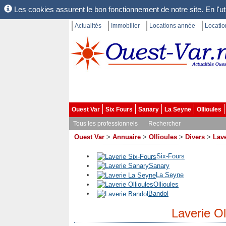
Les cookies assurent le bon fonctionnement de notre site. En l'uti
Actualités
Immobilier
Locations année
Locati
Ouest Var
Six Fours
Sanary
La Seyne
Ollioules
Tous les professionnels
Rechercher
Ouest Var
>
Annuaire
>
Ollioules
>
Divers
>
Lave
Six-Fours
Sanary
La Seyne
Ollioules
Bandol
Laverie Ol