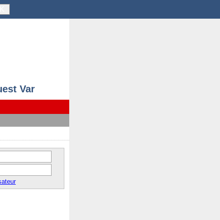
K
uest Var
sateur