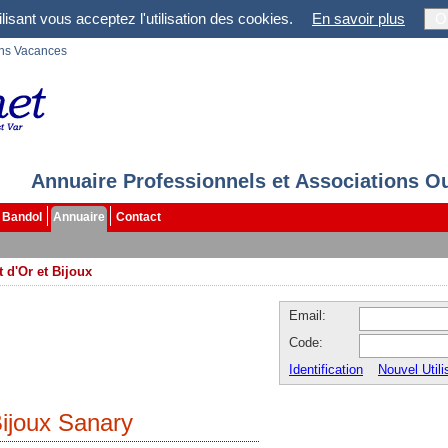
lisant vous acceptez l'utilisation des cookies.
En savoir plus
O
ons Vacances
Annuaire Professionnels et Associations O
Bandol
Annuaire
Contact
 d'Or et Bijoux
Email:
Code:
Identification
Nouvel Utili
Bijoux Sanary