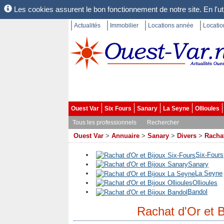
Les cookies assurent le bon fonctionnement de notre site. En l'uti
Actualités
Immobilier
Locations année
Locati
Ouest Var
Six Fours
Sanary
La Seyne
Ollioules
Tous les professionnels
Rechercher
Ouest Var
>
Annuaire
>
Sanary
>
Divers
>
Rachat
Six-Fours
Sanary
La Seyne
Ollioules
Bandol
Rachat d'Or et 