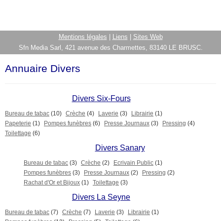
Mentions légales
|
Liens
|
Sites Web
Sfn Media Sarl, 421 avenue des Charmettes, 83140 LE BRUSC.
Annuaire Divers
Divers Six-Fours
Bureau de tabac
(10)
Crèche
(4)
Laverie
(3)
Librairie
(1)
Papeterie
(1)
Pompes funèbres
(6)
Presse Journaux
(3)
Pressing
(4)
Toilettage
(6)
Divers Sanary
Bureau de tabac
(3)
Crèche
(2)
Ecrivain Public
(1)
Pompes funèbres
(3)
Presse Journaux
(2)
Pressing
(2)
Rachat d'Or et Bijoux
(1)
Toilettage
(3)
Divers La Seyne
Bureau de tabac
(7)
Crèche
(7)
Laverie
(3)
Librairie
(1)