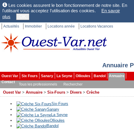
Les cookies assurent le bon fonctionnement de notre site. En
l'utilisant vous acceptez l'utilisation des cookies.
En savoir
plus
OK
Actualités
Immobilier
Locations année
Locations Vacances
Annuaire P
Ouest Var
Six Fours
Sanary
La Seyne
Ollioules
Bandol
Annuaire
Contact
Tous les professionnels
Rechercher
Ouest Var
>
Annuaire
>
Six-Fours
>
Divers
>
Crèche
Six-Fours
Sanary
La Seyne
Ollioules
Bandol