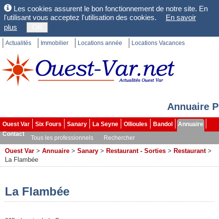
Les cookies assurent le bon fonctionnement de notre site. En
l'utilisant vous acceptez l'utilisation des cookies.
En savoir
plus
OK
Actualités
Immobilier
Locations année
Locations Vacances
Annuaire P
Ouest Var
Six Fours
Sanary
La Seyne
Ollioules
Bandol
Annuaire
Contact
Tous les professionnels
Rechercher
Ouest Var
>
Annuaire
>
Sanary
>
Restaurant - Sorties
>
Restaurant
>
La Flambée
La Flambée