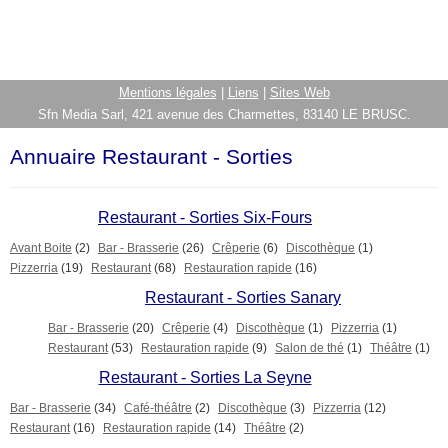
Mentions légales
|
Liens
|
Sites Web
Sfn Media Sarl, 421 avenue des Charmettes, 83140 LE BRUSC.
Annuaire Restaurant - Sorties
Restaurant - Sorties Six-Fours
Avant Boite
(2)
Bar - Brasserie
(26)
Crêperie
(6)
Discothèque
(1)
Pizzerria
(19)
Restaurant
(68)
Restauration rapide
(16)
Restaurant - Sorties Sanary
Bar - Brasserie
(20)
Crêperie
(4)
Discothèque
(1)
Pizzerria
(1)
Restaurant
(53)
Restauration rapide
(9)
Salon de thé
(1)
Théâtre
(1)
Restaurant - Sorties La Seyne
Bar - Brasserie
(34)
Café-théâtre
(2)
Discothèque
(3)
Pizzerria
(12)
Restaurant
(16)
Restauration rapide
(14)
Théâtre
(2)