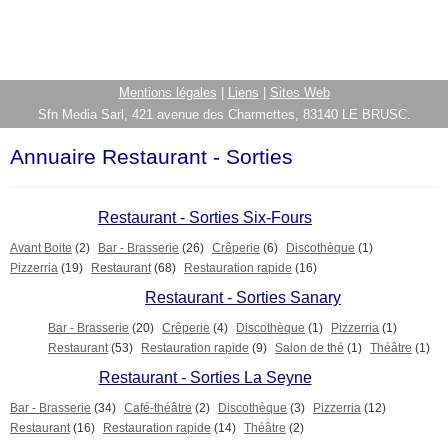
Mentions légales
|
Liens
|
Sites Web
Sfn Media Sarl, 421 avenue des Charmettes, 83140 LE BRUSC.
Annuaire Restaurant - Sorties
Restaurant - Sorties Six-Fours
Avant Boite
(2)
Bar - Brasserie
(26)
Crêperie
(6)
Discothèque
(1)
Pizzerria
(19)
Restaurant
(68)
Restauration rapide
(16)
Restaurant - Sorties Sanary
Bar - Brasserie
(20)
Crêperie
(4)
Discothèque
(1)
Pizzerria
(1)
Restaurant
(53)
Restauration rapide
(9)
Salon de thé
(1)
Théâtre
(1)
Restaurant - Sorties La Seyne
Bar - Brasserie
(34)
Café-théâtre
(2)
Discothèque
(3)
Pizzerria
(12)
Restaurant
(16)
Restauration rapide
(14)
Théâtre
(2)