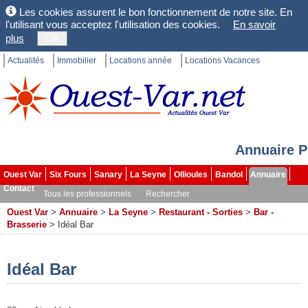
Les cookies assurent le bon fonctionnement de notre site. En
l'utilisant vous acceptez l'utilisation des cookies.
En savoir
plus
OK
Actualités
Immobilier
Locations année
Locations Vacances
Annuaire P
Ouest Var
Six Fours
Sanary
La Seyne
Ollioules
Bandol
Annuaire
Contact
Tous les professionnels
Rechercher
Ouest Var
>
Annuaire
>
La Seyne
>
Restaurant - Sorties
>
Bar -
Brasserie
>
Idéal Bar
Idéal Bar