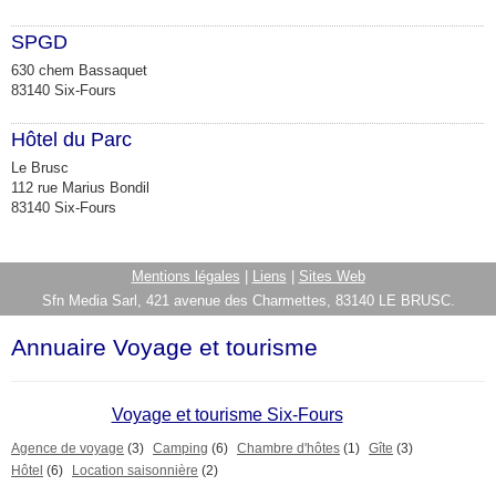
SPGD
630 chem Bassaquet
83140 Six-Fours
Hôtel du Parc
Le Brusc
112 rue Marius Bondil
83140 Six-Fours
Mentions légales
|
Liens
|
Sites Web
Sfn Media Sarl, 421 avenue des Charmettes, 83140 LE BRUSC.
Annuaire Voyage et tourisme
Voyage et tourisme Six-Fours
Agence de voyage
(3)
Camping
(6)
Chambre d'hôtes
(1)
Gîte
(3)
Hôtel
(6)
Location saisonnière
(2)