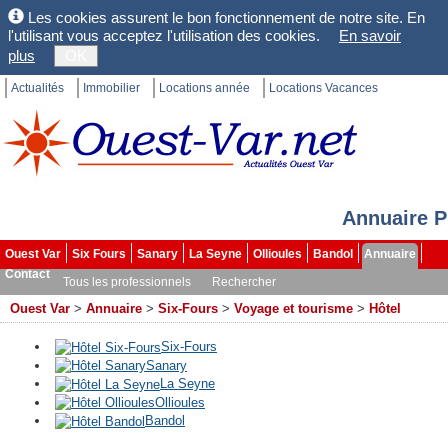
Les cookies assurent le bon fonctionnement de notre site. En
l'utilisant vous acceptez l'utilisation des cookies.
En savoir
plus
OK
Actualités
Immobilier
Locations année
Locations Vacances
Annuaire P
Ouest Var
Six Fours
Sanary
La Seyne
Ollioules
Bandol
Annuaire
Contact
Tous les professionnels
Rechercher
Ouest Var
>
Annuaire
>
Six-Fours
>
Voyage et tourisme
>
Hôtel
Six-Fours
Sanary
La Seyne
Ollioules
Bandol