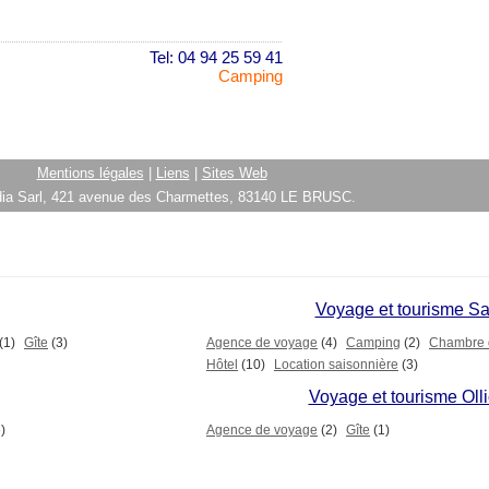
Tel: 04 94 25 59 41
Camping
Mentions légales
|
Liens
|
Sites Web
ia Sarl, 421 avenue des Charmettes, 83140 LE BRUSC.
Voyage et tourisme S
(1)
Gîte
(3)
Agence de voyage
(4)
Camping
(2)
Chambre 
Hôtel
(10)
Location saisonnière
(3)
Voyage et tourisme Oll
)
Agence de voyage
(2)
Gîte
(1)