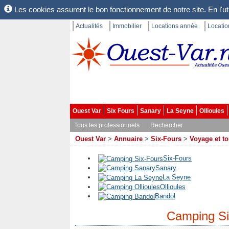
Les cookies assurent le bon fonctionnement de notre site. En l'uti
Actualités
Immobilier
Locations année
Locati
Ouest Var
Six Fours
Sanary
La Seyne
Ollioules
Tous les professionnels
Rechercher
Ouest Var
>
Annuaire
>
Six-Fours
>
Voyage et t
Six-Fours
Sanary
La Seyne
Ollioules
Bandol
Camping Si