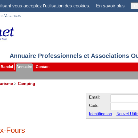
lisant vous acceptez l'utilisation des cookies.
En savoir plus
O
ons Vacances
Annuaire Professionnels et Associations O
Bandol
Annuaire
Contact
ourisme
>
Camping
Email:
Code:
Identification
Nouvel Utili
x-Fours