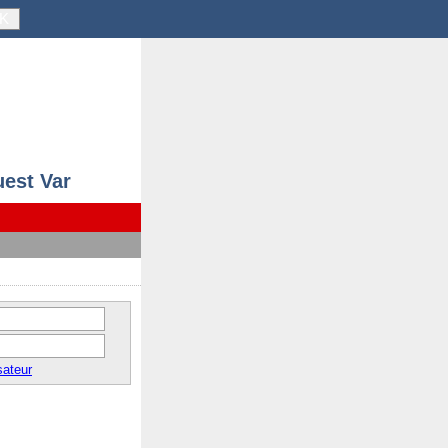
K
uest Var
sateur