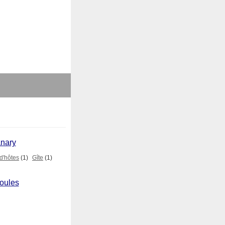
anary
d'hôtes
(1)
Gîte
(1)
ioules