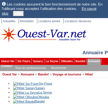
Les cookies assurent le bon fonctionnement de notre site. En
l'utilisant vous acceptez l'utilisation des cookies.
En savoir
plus
OK
Actualités
Immobilier
Locations année
Locations Vacances
Annuaire P
Ouest Var
Six Fours
Sanary
La Seyne
Ollioules
Bandol
Annuaire
Contact
Tous les professionnels
Rechercher
Ouest Var
>
Annuaire
>
Bandol
>
Voyage et tourisme
>
Hôtel
Six-Fours
Sanary
La Seyne
Ollioules
Bandol