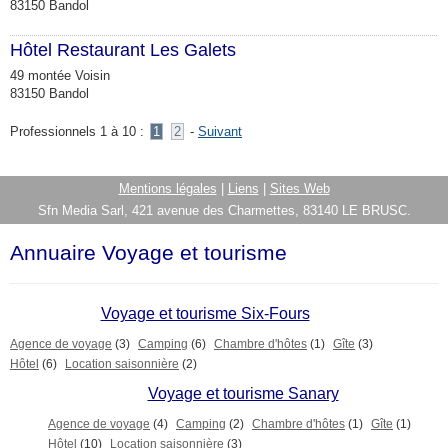
83150 Bandol
Hôtel Restaurant Les Galets
49 montée Voisin
83150 Bandol
Professionnels 1 à 10 :
1
2
-
Suivant
Mentions légales
|
Liens
|
Sites Web
Sfn Media Sarl, 421 avenue des Charmettes, 83140 LE BRUSC.
Annuaire Voyage et tourisme
Voyage et tourisme Six-Fours
Agence de voyage
(3)
Camping
(6)
Chambre d'hôtes
(1)
Gîte
(3)
Hôtel
(6)
Location saisonnière
(2)
Voyage et tourisme Sanary
Agence de voyage
(4)
Camping
(2)
Chambre d'hôtes
(1)
Gîte
(1)
Hôtel
(10)
Location saisonnière
(3)