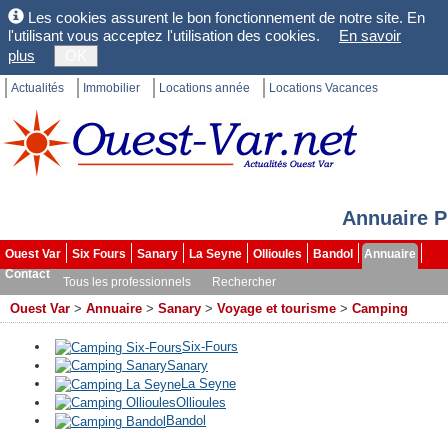
Les cookies assurent le bon fonctionnement de notre site. En
l'utilisant vous acceptez l'utilisation des cookies.
En savoir
plus
OK
Actualités
Immobilier
Locations année
Locations Vacances
Annuaire P
Ouest Var
Six Fours
Sanary
La Seyne
Ollioules
Bandol
Annuaire
Contact
Tous les professionnels
Rechercher
Ouest Var
>
Annuaire
>
Sanary
>
Voyage et tourisme
>
Camping
Six-Fours
Sanary
La Seyne
Ollioules
Bandol