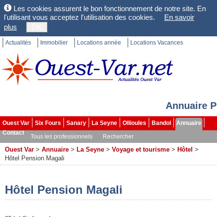
Les cookies assurent le bon fonctionnement de notre site. En
l'utilisant vous acceptez l'utilisation des cookies.
En savoir
plus
OK
Actualités
Immobilier
Locations année
Locations Vacances
Annuaire P
Ouest Var
Six Fours
Sanary
La Seyne
Ollioules
Bandol
Annuaire
Contact
Tous les professionnels
Rechercher
Ouest Var
>
Annuaire
>
La Seyne
>
Voyage et tourisme
>
Hôtel
>
Hôtel Pension Magali
Hôtel Pension Magali