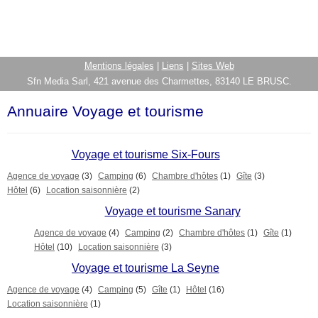
Mentions légales
|
Liens
|
Sites Web
Sfn Media Sarl, 421 avenue des Charmettes, 83140 LE BRUSC.
Annuaire Voyage et tourisme
Voyage et tourisme Six-Fours
Agence de voyage
(3)
Camping
(6)
Chambre d'hôtes
(1)
Gîte
(3)
Hôtel
(6)
Location saisonnière
(2)
Voyage et tourisme Sanary
Agence de voyage
(4)
Camping
(2)
Chambre d'hôtes
(1)
Gîte
(1)
Hôtel
(10)
Location saisonnière
(3)
Voyage et tourisme La Seyne
Agence de voyage
(4)
Camping
(5)
Gîte
(1)
Hôtel
(16)
Location saisonnière
(1)