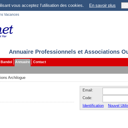
lisant vous acceptez l'utilisation des cookies.
En savoir plus
O
ons Vacances
Annuaire Professionnels et Associations O
Bandol
Annuaire
Contact
tions Archilogue
Email:
Code:
Identification
Nouvel Utili