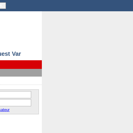
K
uest Var
sateur