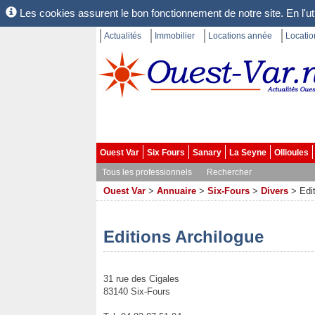
Les cookies assurent le bon fonctionnement de notre site. En l'uti
Actualités
Immobilier
Locations année
Locati
Ouest Var
Six Fours
Sanary
La Seyne
Ollioules
Tous les professionnels
Rechercher
Ouest Var
>
Annuaire
>
Six-Fours
>
Divers
>
Edi
Editions Archilogue
31 rue des Cigales
83140 Six-Fours