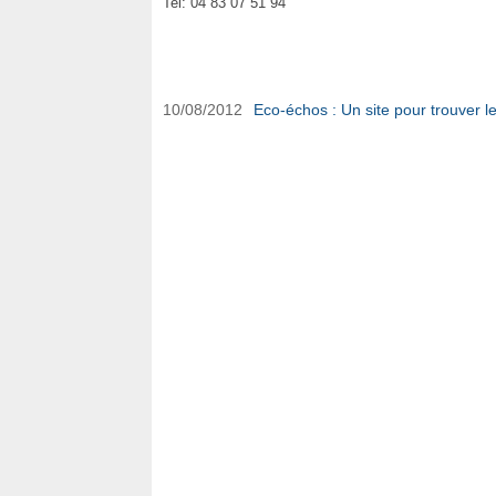
Tel: 04 83 07 51 94
Editions Archilogue sur Ouest-Var.net
10/08/2012
Eco-échos : Un site pour trouver l