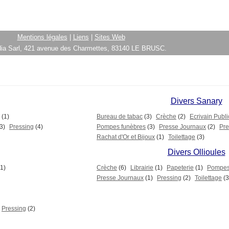
Mentions légales
|
Liens
|
Sites Web
ia Sarl, 421 avenue des Charmettes, 83140 LE BRUSC.
Divers Sanary
(1)
Bureau de tabac
(3)
Crèche
(2)
Ecrivain Publi
3)
Pressing
(4)
Pompes funèbres
(3)
Presse Journaux
(2)
Pre
Rachat d'Or et Bijoux
(1)
Toilettage
(3)
Divers Ollioules
(1)
Crèche
(6)
Librairie
(1)
Papeterie
(1)
Pompes
Presse Journaux
(1)
Pressing
(2)
Toilettage
(3
Pressing
(2)