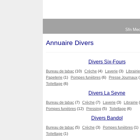
Sfn Med
Annuaire Divers
Divers Six-Fours
Bureau de tabac
(10)
Crèche
(4)
Laverie
(3)
Librairie
Papeterie
(1)
Pompes funèbres
(6)
Presse Journaux
(
Toilettage
(6)
Divers La Seyne
Bureau de tabac
(7)
Crèche
(7)
Laverie
(3)
Librairie
Pompes funèbres
(12)
Pressing
(5)
Toilettage
(6)
Divers Bandol
Bureau de tabac
(5)
Crèche
(3)
Pompes funèbres
(1)
Toilettage
(1)