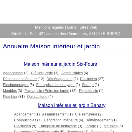
Mentions légales
|
Liens
|
Sites Web
Sfn Media Sarl, 421 avenue des Charmettes, 83140 LE BRUSC.
Annuaire Maison intérieur et jardin
Maison intérieur et jardin Six-Fours
Agencement
(3)
Clé serrurerie
(3)
Combustibles
(6)
Décoration Intérieure
(12)
Déménagement
(2)
Electricien
(27)
Electroménager
(5)
Entreprise de nettoyage
(9)
Forage
(1)
Meubles
(3)
Paysagiste / Entretien jardin
(15)
Pépiniériste
(1)
Plombier
(31)
Quincaillerie
(4)
Maison intérieur et jardin Sanary
Agencement
(1)
Assainissement
(1)
Clé serrurerie
(2)
Combustibles
(7)
Décoration Intérieure
(4)
Déménagement
(1)
Electricien
(9)
Entreprise de nettoyage
(3)
Forage
(1)
Meubles
(5)