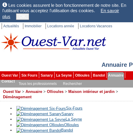
Les cookies assurent le bon fonctionnement de notre site. En
l'utilisant vous acceptez l'utilisation des cookies.
En savoir
plus
OK
Actualités
Immobilier
Locations année
Locations Vacances
Annuaire P
Ouest Var
Six Fours
Sanary
La Seyne
Ollioules
Bandol
Annuaire
Contact
Tous les professionnels
Rechercher
Ouest Var
>
Annuaire
>
Ollioules
>
Maison intérieur et jardin
>
Déménagement
Six-Fours
Sanary
La Seyne
Ollioules
Bandol