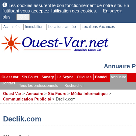
Les cookies assurent le bon fonctionnement de notre site. En
l'utilisant vous acceptez l'utilisation des cookies.
En savoir
plus
OK
Actualités
Immobilier
Locations année
Locations Vacances
Annuaire P
Ouest Var
Six Fours
Sanary
La Seyne
Ollioules
Bandol
Annuaire
Contact
Tous les professionnels
Rechercher
Ouest Var
>
Annuaire
>
Six-Fours
>
Média Informatique
>
Communication Publicité
>
Declik.com
Declik.com