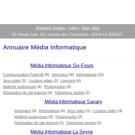
Mentions légales
|
Liens
|
Sites Web
Sfn Media Sarl, 421 avenue des Charmettes, 83140 LE BRUSC.
Annuaire Média Informatique
Média Informatique Six-Fours
Communication Publicité
(5)
Imprimeur
(8)
Informatique
(11)
Jeux video
(1)
Location vidéo
(2)
Logiciels
(4)
Matériel audiovisuel
(4)
Photographe
(3)
Réalisation de site Internet
(4)
Téléphone mobile
(2)
Média Informatique Sanary
Imprimeur
(3)
Informatique
(4)
Jeux video
(1)
Location vidéo
(3)
Matériel audiovisuel
(3)
Photographe
(2)
Réalisation de site Internet
(2)
Téléphone mobile
(2)
Média Informatique La Seyne