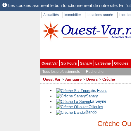
Les cookies assurent le bon fonctionnement de notre site. En l'uti
Actualités
Immobilier
Locations année
Locati
Ouest Var
Six Fours
Sanary
La Seyne
Ollioules
Tous les professionnels
Rechercher
Ouest Var
>
Annuaire
>
Divers
>
Crèche
Six-Fours
Sanary
La Seyne
Ollioules
Bandol
Crèche Ou