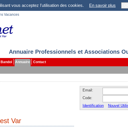
lisant vous acceptez l'utilisation des cookies.
En savoir plus
O
ons Vacances
Annuaire Professionnels et Associations O
Bandol
Annuaire
Contact
Email:
Code:
Identification
Nouvel Utili
est Var