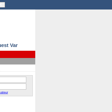
K
uest Var
sateur