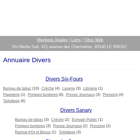
Mentions légales
|
Liens
|
Sites Web
Sfn Media Sarl, 421 avenue des Charmettes, 83140 LE BRUSC.
Annuaire Divers
Divers Six-Fours
Bureau de tabac
(10)
Crèche
(4)
Laverie
(3)
Librairie
(1)
Papeterie
(1)
Pompes funèbres
(6)
Presse Journaux
(3)
Pressing
(4)
Toilettage
(6)
Divers Sanary
Bureau de tabac
(3)
Crèche
(2)
Ecrivain Public
(1)
Pompes funèbres
(3)
Presse Journaux
(2)
Pressing
(2)
Rachat d'Or et Bijoux
(1)
Toilettage
(3)