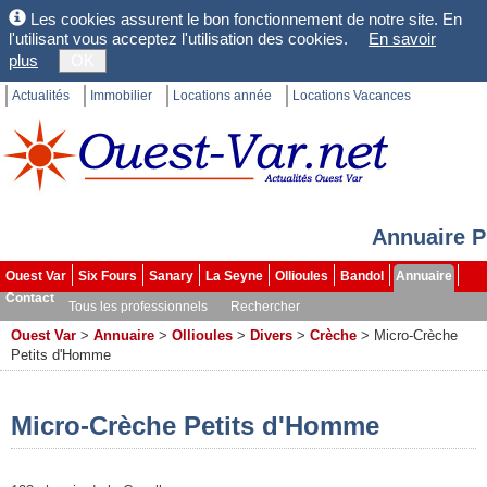
Les cookies assurent le bon fonctionnement de notre site. En
l'utilisant vous acceptez l'utilisation des cookies.
En savoir
plus
OK
Actualités
Immobilier
Locations année
Locations Vacances
Annuaire P
Ouest Var
Six Fours
Sanary
La Seyne
Ollioules
Bandol
Annuaire
Contact
Tous les professionnels
Rechercher
Ouest Var
>
Annuaire
>
Ollioules
>
Divers
>
Crèche
>
Micro-Crèche
Petits d'Homme
Micro-Crèche Petits d'Homme