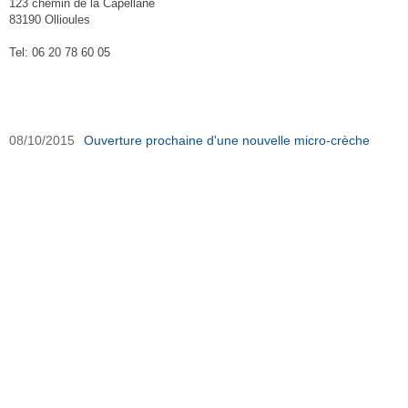
123 chemin de la Capellane
83190 Ollioules
Tel: 06 20 78 60 05
Micro-Crèche Petits d'Homme sur Ouest-Var.net
08/10/2015
Ouverture prochaine d'une nouvelle micro-crèche