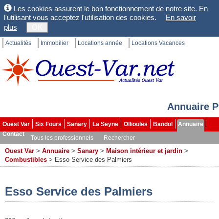
Les cookies assurent le bon fonctionnement de notre site. En
l'utilisant vous acceptez l'utilisation des cookies.
En savoir
plus
OK
Actualités
Immobilier
Locations année
Locations Vacances
Annuaire P
Ouest Var
Six Fours
Sanary
La Seyne
Ollioules
Bandol
Annuaire
Contact
Tous les professionnels
Rechercher
Ouest Var
>
Annuaire
>
Sanary
>
Maison intérieur et jardin
>
Combustibles
>
Esso Service des Palmiers
Esso Service des Palmiers