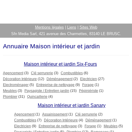
Mentions légales
|
Liens
|
Sites Web
Sfn Media Sarl, 421 avenue des Charmettes, 83140 LE BRUSC.
Annuaire Maison intérieur et jardin
Maison intérieur et jardin Six-Fours
Agencement
(3)
Clé serrurerie
(3)
Combustibles
(6)
Décoration Intérieure
(12)
Déménagement
(2)
Electricien
(27)
Electroménager
(5)
Entreprise de nettoyage
(9)
Forage
(1)
Meubles
(3)
Paysagiste / Entretien jardin
(15)
Pépiniériste
(1)
Plombier
(31)
Quincaillerie
(4)
Maison intérieur et jardin Sanary
Agencement
(1)
Assainissement
(1)
Clé serrurerie
(2)
Combustibles
(7)
Décoration Intérieure
(4)
Déménagement
(1)
Electricien
(9)
Entreprise de nettoyage
(3)
Forage
(1)
Meubles
(5)