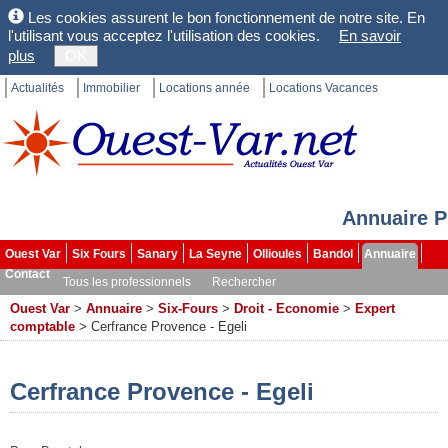
Les cookies assurent le bon fonctionnement de notre site. En
l'utilisant vous acceptez l'utilisation des cookies.
En savoir
plus
OK
Actualités
Immobilier
Locations année
Locations Vacances
Annuaire P
Ouest Var
Six Fours
Sanary
La Seyne
Ollioules
Bandol
Annuaire
Contact
Tous les professionnels
Rechercher
Ouest Var
>
Annuaire
>
Six-Fours
>
Droit - Economie
>
Expert
comptable
>
Cerfrance Provence - Egeli
Cerfrance Provence - Egeli