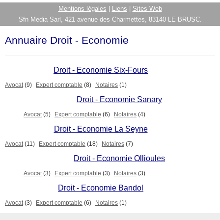
Mentions légales
|
Liens
|
Sites Web
Sfn Media Sarl, 421 avenue des Charmettes, 83140 LE BRUSC.
Annuaire Droit - Economie
Droit - Economie Six-Fours
Avocat
(9)
Expert comptable
(8)
Notaires
(1)
Droit - Economie Sanary
Avocat
(5)
Expert comptable
(6)
Notaires
(4)
Droit - Economie La Seyne
Avocat
(11)
Expert comptable
(18)
Notaires
(7)
Droit - Economie Ollioules
Avocat
(3)
Expert comptable
(3)
Notaires
(3)
Droit - Economie Bandol
Avocat
(3)
Expert comptable
(6)
Notaires
(1)