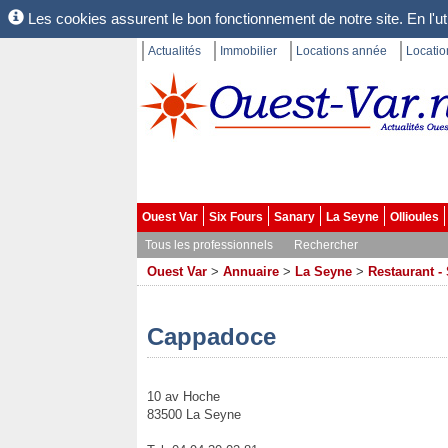
Les cookies assurent le bon fonctionnement de notre site. En l'uti
Actualités
Immobilier
Locations année
Locati
Ouest Var
Six Fours
Sanary
La Seyne
Ollioules
Tous les professionnels
Rechercher
Ouest Var
>
Annuaire
>
La Seyne
>
Restaurant - 
Cappadoce
10 av Hoche
83500 La Seyne