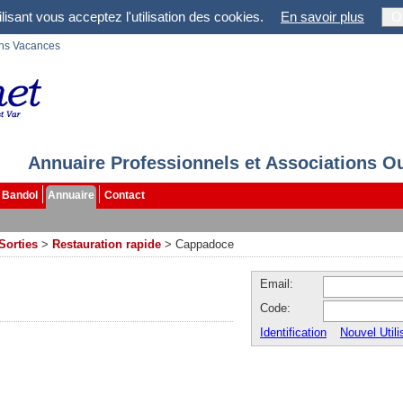
lisant vous acceptez l'utilisation des cookies.
En savoir plus
O
ons Vacances
Annuaire Professionnels et Associations O
Bandol
Annuaire
Contact
Sorties
>
Restauration rapide
>
Cappadoce
Email:
Code:
Identification
Nouvel Utili