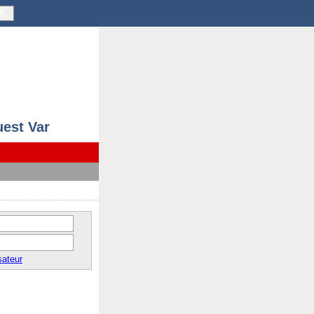
K
uest Var
sateur