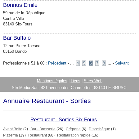
Bonnus Emile
59 rue de la République
Centre Ville
83140 Six-Fours
Bar Buffalo
12 rue Pierre Toesca
83150 Bandol
Professionnels 51 à 60 :
Précédent
- ...
4
5
6
7
8
... -
Suivant
Mentions légales
|
Liens
|
Sites Web
Sfn Media Sarl, 421 avenue des Charmettes, 83140 LE BRUSC.
Annuaire Restaurant - Sorties
Restaurant - Sorties Six-Fours
Avant Boite
(2)
Bar - Brasserie
(26)
Crêperie
(6)
Discothèque
(1)
Pizzerria
(19)
Restaurant
(68)
Restauration rapide
(16)