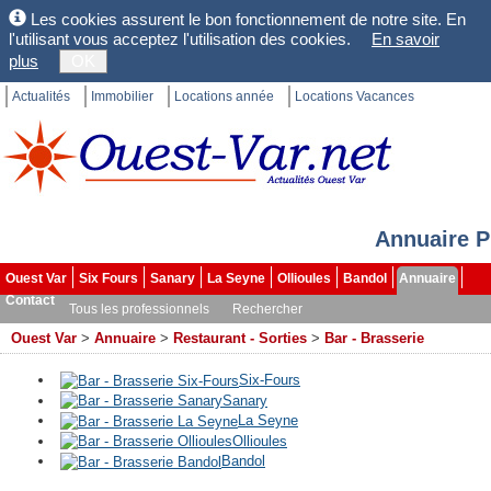
Les cookies assurent le bon fonctionnement de notre site. En
l'utilisant vous acceptez l'utilisation des cookies.
En savoir
plus
OK
Actualités
Immobilier
Locations année
Locations Vacances
Annuaire P
Ouest Var
Six Fours
Sanary
La Seyne
Ollioules
Bandol
Annuaire
Contact
Tous les professionnels
Rechercher
Ouest Var
>
Annuaire
>
Restaurant - Sorties
>
Bar - Brasserie
Six-Fours
Sanary
La Seyne
Ollioules
Bandol