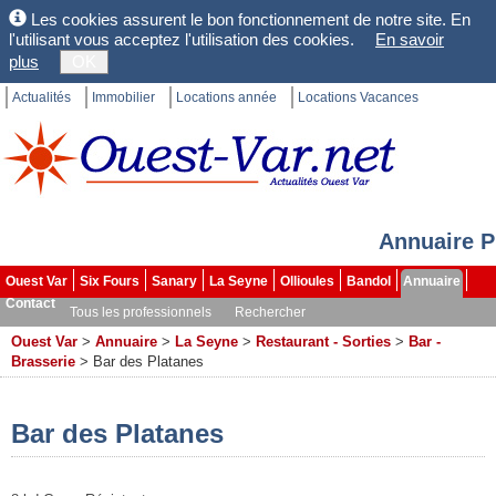
Les cookies assurent le bon fonctionnement de notre site. En
l'utilisant vous acceptez l'utilisation des cookies.
En savoir
plus
OK
Actualités
Immobilier
Locations année
Locations Vacances
Annuaire P
Ouest Var
Six Fours
Sanary
La Seyne
Ollioules
Bandol
Annuaire
Contact
Tous les professionnels
Rechercher
Ouest Var
>
Annuaire
>
La Seyne
>
Restaurant - Sorties
>
Bar -
Brasserie
>
Bar des Platanes
Bar des Platanes