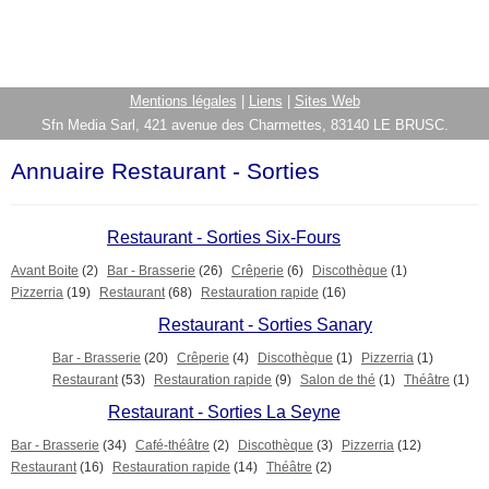
Mentions légales
|
Liens
|
Sites Web
Sfn Media Sarl, 421 avenue des Charmettes, 83140 LE BRUSC.
Annuaire Restaurant - Sorties
Restaurant - Sorties Six-Fours
Avant Boite
(2)
Bar - Brasserie
(26)
Crêperie
(6)
Discothèque
(1)
Pizzerria
(19)
Restaurant
(68)
Restauration rapide
(16)
Restaurant - Sorties Sanary
Bar - Brasserie
(20)
Crêperie
(4)
Discothèque
(1)
Pizzerria
(1)
Restaurant
(53)
Restauration rapide
(9)
Salon de thé
(1)
Théâtre
(1)
Restaurant - Sorties La Seyne
Bar - Brasserie
(34)
Café-théâtre
(2)
Discothèque
(3)
Pizzerria
(12)
Restaurant
(16)
Restauration rapide
(14)
Théâtre
(2)