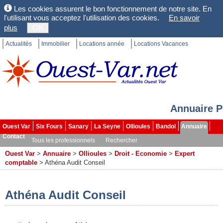
Les cookies assurent le bon fonctionnement de notre site. En
l'utilisant vous acceptez l'utilisation des cookies.
En savoir
plus
OK
Actualités
Immobilier
Locations année
Locations Vacances
Annuaire P
Ouest Var
Six Fours
Sanary
La Seyne
Ollioules
Bandol
Annuaire
Contact
Tous les professionnels
Rechercher
Ouest Var
>
Annuaire
>
Ollioules
>
Droit - Economie
>
Expert
comptable
>
Athéna Audit Conseil
Athéna Audit Conseil