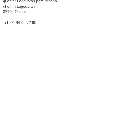
quartier Lagoubran parc Athéna
chemin Lagoubran
83190 Ollioules
Tel: 04 94 09 72 90