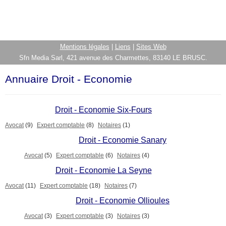
Mentions légales
|
Liens
|
Sites Web
Sfn Media Sarl, 421 avenue des Charmettes, 83140 LE BRUSC.
Annuaire Droit - Economie
Droit - Economie Six-Fours
Avocat
(9)
Expert comptable
(8)
Notaires
(1)
Droit - Economie Sanary
Avocat
(5)
Expert comptable
(6)
Notaires
(4)
Droit - Economie La Seyne
Avocat
(11)
Expert comptable
(18)
Notaires
(7)
Droit - Economie Ollioules
Avocat
(3)
Expert comptable
(3)
Notaires
(3)