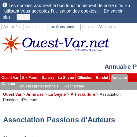
Les cookies assurent le bon fonctionnement de notre site. En
l'utilisant vous acceptez l'utilisation des cookies.
En savoir
plus
OK
Actualités
Immobilier
Locations année
Locations Vacances
Annuaire P
Ouest Var
Six Fours
Sanary
La Seyne
Ollioules
Bandol
Annuaire
Contact
Tous les professionnels
Rechercher
Ouest Var
>
Annuaire
>
La Seyne
>
Art et culture
>
Association
Passions d'Auteurs
Association Passions d'Auteurs