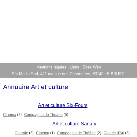
Mentions légales
|
Liens
|
Sites Web
Sfn Media Sarl, 421 avenue des Charmettes, 83140 LE BRUSC.
Annuaire Art et culture
Art et culture Six-Fours
Cinéma
(2)
Compagnie de Théâtre
(5)
Art et culture Sanary
Chorale
(3)
Cinéma
(1)
Compagnie de Théâtre
(2)
Galerie d'Art
(3)