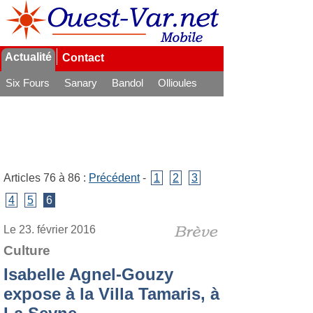
Actualité
Contact
Six Fours
Sanary
Bandol
Ollioules
La Seyne
Articles 76 à 86 :
Précédent
-
1
2
3
4
5
6
Le 23. février 2016
Culture
Isabelle Agnel-Gouzy
expose à la Villa Tamaris, à