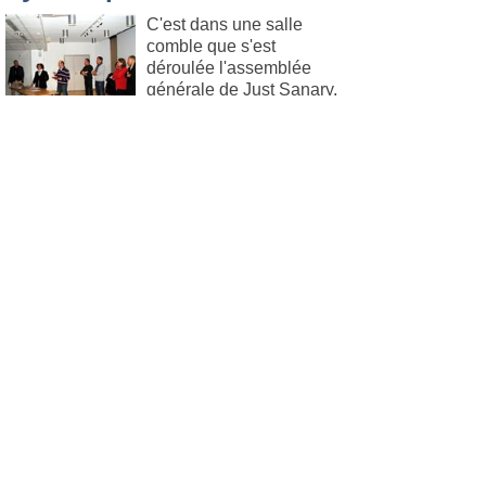
C'est dans une salle
comble que s'est
déroulée l'assemblée
générale de Just Sanary,
preuve que cette jeune
association de commerçants qui a vu le jour
en 2012 ne fait que s'étoffer.
Lire l'article
.
Sanary
Le 26. février 2016
Vie de la cité
La bourse aux vêtements
c'est bientôt!
Le Comité Local
d’Entraide présidé par
Marie-Pierre Lagorce
organise sa Bourse aux
Vêtements de printemps
(de 0 à 18 ans) du 6 au 11 mars à la Maison
Flotte ( sur le port, face à l’hôtel de La Tour)