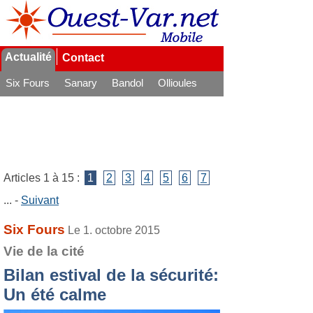
Actualité
Contact
Six Fours
Sanary
Bandol
Ollioules
La Seyne
Articles 1 à 15 :
1
2
3
4
5
6
7
... -
Suivant
Six Fours
Le 1. octobre 2015
Vie de la cité
Bilan estival de la sécurité:
Un été calme