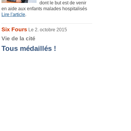
dont le but est de venir
en aide aux enfants malades hospitalisés
Lire l'article
.
Six Fours
Le 2. octobre 2015
Vie de la cité
Tous médaillés !
Comme chaque année à
cette époque, les
médailles d'honneur
régionales,
départementales et
communales sont distribuées à des
personnes pour "bons et loyaux services".
Lire l'article
.
Six Fours
Le 2. octobre 2015
Sport