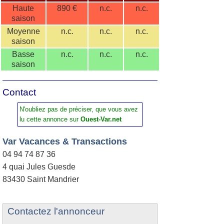
Haute
890 €
n.c.
n.c.
saison
Moyenne
n.c.
n.c.
n.c.
saison
Basse
n.c.
n.c.
n.c.
saison
Contact
N'oubliez pas de préciser, que vous avez
lu cette annonce sur
Ouest-Var.net
Var Vacances & Transactions
04 94 74 87 36
4 quai Jules Guesde
83430 Saint Mandrier
Contactez l'annonceur