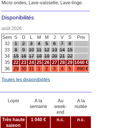
Micro ondes, Lave-vaisselle, Lave-linge.
Disponibilités
août 2026
Sem
S
D
L
M
M
J
V
S
Prix
32
1
2
3
4
5
6
7
8
33
8
9
10
11
12
13
14
15
34
15
16
17
18
19
20
21
22
35
22
23
24
25
26
27
28
29
1040 €
36
29
30
31
1
2
3
4
5
890 €
Toutes les disponibilités
Loyer
A la
Au
A la
semaine
week-
nuitée
end
Très haute
1 040 €
n.c.
n.c.
saison