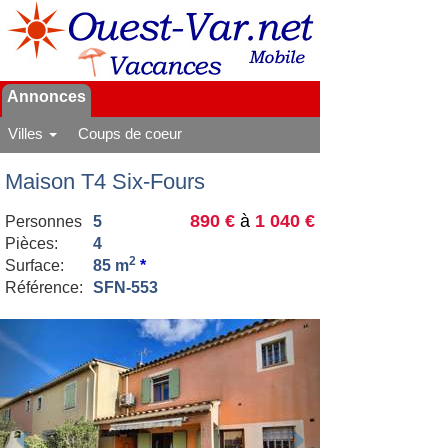
Annonces
Villes
Coups de coeur
Maison T4 Six-Fours
890 €
à
1 040 €
Personnes
5
Pièces:
4
2
Surface:
85 m
*
Référence:
SFN-553