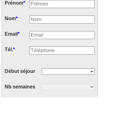
Prénom
*
Nom
*
Email
*
Tél.
*
Début séjour
Nb semaines
Nb personnes
Votre message
*
: