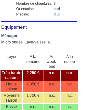
Nombre de chambres:
3
Orientation:
sud
Piscine:
Oui
Equipement
Ménager :
Micro ondes, Lave-vaisselle.
Loyer
A la
Au
A la
semaine
week-
nuitée
end
Très haute
2 250 €
n.c.
n.c.
saison
Haute
2 050 €
n.c.
n.c.
saison
Moyenne
1 700 €
n.c.
n.c.
saison
Basse
n.c.
n.c.
n.c.