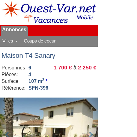
Annonces
Villes
Coups de coeur
Maison T4 Sanary
1 700 €
à
2 250 €
Personnes
6
Pièces:
4
2
Surface:
107 m
*
Référence:
SFN-396