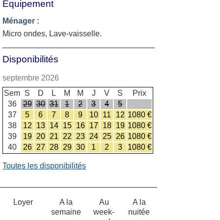
Equipement
Ménager :
Micro ondes, Lave-vaisselle.
Disponibilités
septembre 2026
Sem
S
D
L
M
M
J
V
S
Prix
36
29
30
31
1
2
3
4
5
37
5
6
7
8
9
10
11
12
1080 €
38
12
13
14
15
16
17
18
19
1080 €
39
19
20
21
22
23
24
25
26
1080 €
40
26
27
28
29
30
1
2
3
1080 €
Toutes les disponibilités
Loyer
A la
Au
A la
semaine
week-
nuitée