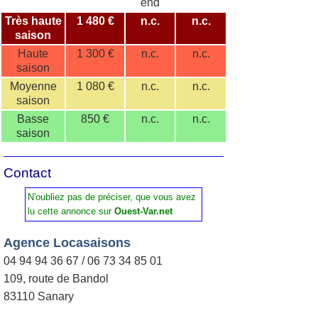
end
Très haute
1 480 €
n.c.
n.c.
saison
Haute
1 300 €
n.c.
n.c.
saison
Moyenne
1 080 €
n.c.
n.c.
saison
Basse
850 €
n.c.
n.c.
saison
Contact
N'oubliez pas de préciser, que vous avez
lu cette annonce sur
Ouest-Var.net
Agence Locasaisons
04 94 94 36 67 / 06 73 34 85 01
109, route de Bandol
83110 Sanary