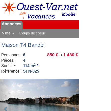
Annonces
Villes
Coups de coeur
Maison T4 Bandol
850 €
à
1 480 €
Personnes
6
Pièces:
4
2
Surface:
114 m
*
Référence:
SFN-325