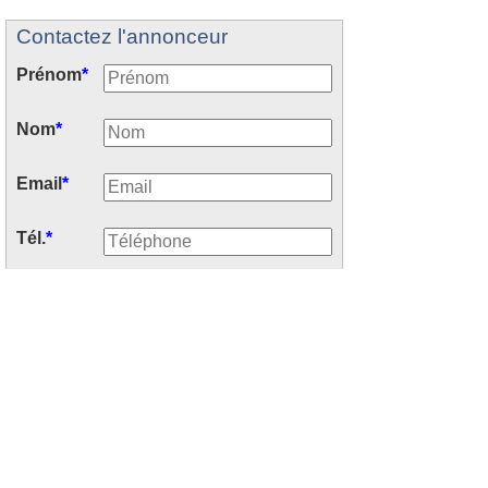
Contactez l'annonceur
Prénom
*
Nom
*
Email
*
Tél.
*
Début séjour
Nb semaines
Nb personnes
Votre message
*
: