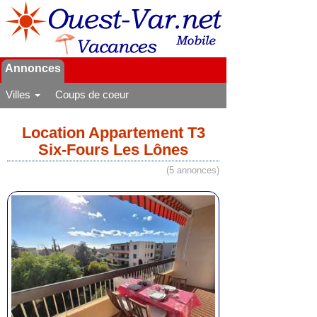
Annonces
Villes
Coups de coeur
Location Appartement T3
Six-Fours Les Lônes
(5 annonces)