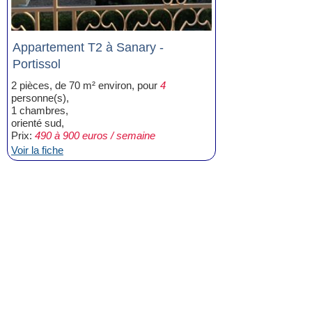
Appartement T2 à Sanary -
Portissol
2 pièces, de 70 m² environ, pour
4
personne(s),
1 chambres,
orienté sud,
Prix:
490 à 900 euros / semaine
Voir la fiche
Location Vacances Sanary Portissol
(4)
Location Appartement Sanary Portissol
(4)
Location Appartement T2 Sanary
Portissol
(1)
Location Appartement T3 Sanary