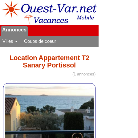
Annonces
Villes
Coups de coeur
Location Appartement T2
Sanary Portissol
(1 annonces)